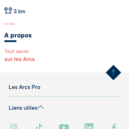
3 km
Arc 1600
A propos
Tout savoir
Remonter en haut 
sur les Arcs
Les Arcs Pro
Liens utiles